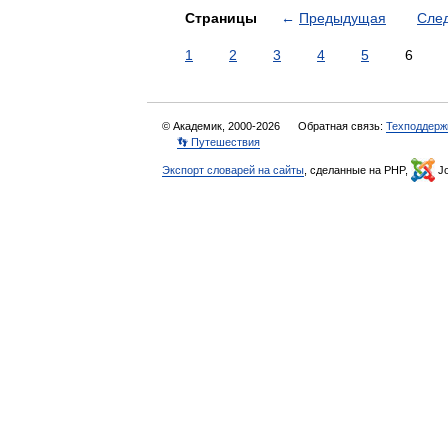
Страницы
←
Предыдущая
Сле
1
2
3
4
5
6
© Академик, 2000-2026
Обратная связь:
Техподдерж
👣 Путешествия
Экспорт словарей на сайты
, сделанные на PHP,
Jo