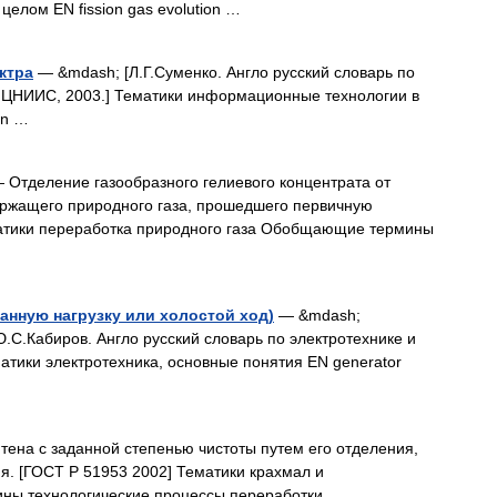
 целом EN fission gas evolution …
ктра
— &mdash; [Л.Г.Суменко. Англо русский словарь по
 ЦНИИС, 2003.] Тематики информационные технологии в
on …
 Отделение газообразного гелиевого концентрата от
ржащего природного газа, прошедшего первичную
матики переработка природного газа Обобщающие термины
анную нагрузку или холостой ход)
— &mdash;
.С.Кабиров. Англо русский словарь по электротехнике и
ематики электротехника, основные понятия EN generator
ена с заданной степенью чистоты путем его отделения,
. [ГОСТ Р 51953 2002] Тематики крахмал и
ы технологические процессы переработки