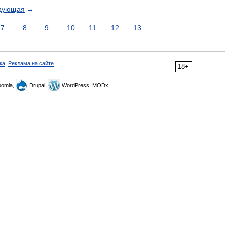
дующая
→
7
8
9
10
11
12
13
ка
,
Реклама на сайте
18+
omla,
Drupal,
WordPress, MODx.