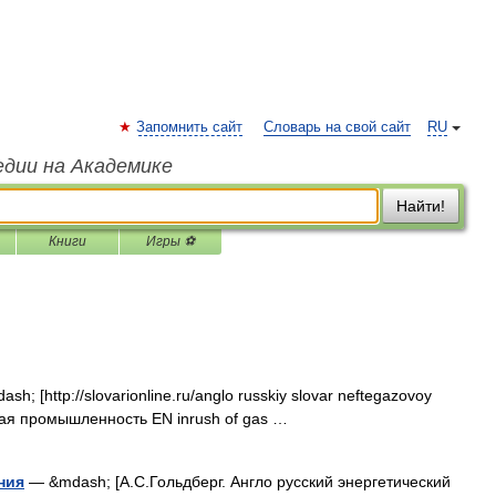
Запомнить сайт
Словарь на свой сайт
RU
едии на Академике
Найти!
Книги
Игры ⚽
h; [http://slovarionline.ru/anglo russkiy slovar neftegazovoy
вая промышленность EN inrush of gas …
ния
— &mdash; [А.С.Гольдберг. Англо русский энергетический