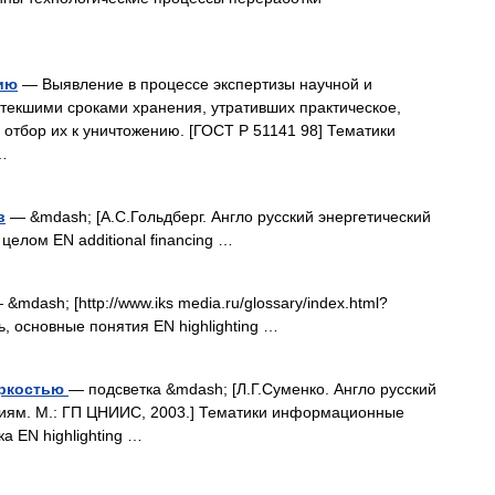
ию
— Выявление в процессе экспертизы научной и
стекшими сроками хранения, утративших практическое,
 отбор их к уничтожению. [ГОСТ Р 51141 98] Тематики
…
в
— &mdash; [А.С.Гольдберг. Англо русский энергетический
 целом EN additional financing …
&mdash; [http://www.iks media.ru/glossary/index.html?
ь, основные понятия EN highlighting …
яркостью
— подсветка &mdash; [Л.Г.Суменко. Англо русский
иям. М.: ГП ЦНИИС, 2003.] Тематики информационные
а EN highlighting …