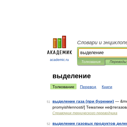
Словари и энциклоп
academic.ru
Толкования
Переводы
выделение
Толкование
Перевод
Книги
выделение газа (при бурении)
— &mdas
51
promyishlennosti/] Тематики нефтегазо
Справочник технического переводчика
выделение газовых продуктов деле
52