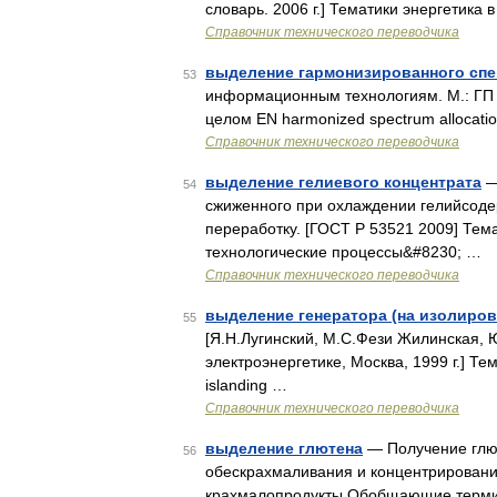
словарь. 2006 г.] Тематики энергетика в
Справочник технического переводчика
выделение гармонизированного спе
53
информационным технологиям. М.: ГП
целом EN harmonized spectrum allocati
Справочник технического переводчика
выделение гелиевого концентрата
—
54
сжиженного при охлаждении гелийсоде
переработку. [ГОСТ Р 53521 2009] Те
технологические процессы&#8230; …
Справочник технического переводчика
выделение генератора (на изолиров
55
[Я.Н.Лугинский, М.С.Фези Жилинская, Ю
электроэнергетике, Москва, 1999 г.] Т
islanding …
Справочник технического переводчика
выделение глютена
— Получение глют
56
обескрахмаливания и концентрирования
крахмалопродукты Обобщающие термин