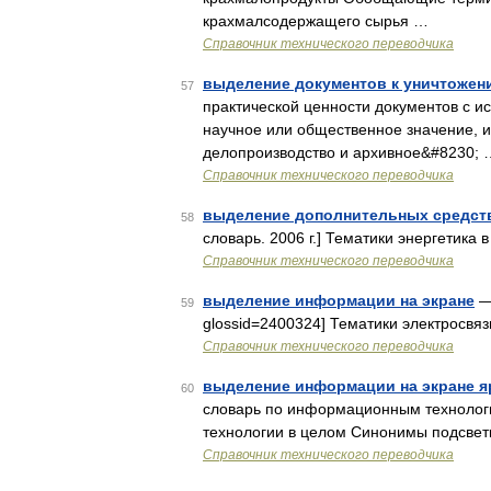
крахмалсодержащего сырья …
Справочник технического переводчика
выделение документов к уничтожен
57
практической ценности документов с и
научное или общественное значение, и
делопроизводство и архивное&#8230; 
Справочник технического переводчика
выделение дополнительных средст
58
словарь. 2006 г.] Тематики энергетика в
Справочник технического переводчика
выделение информации на экране
— 
59
glossid=2400324] Тематики электросвяз
Справочник технического переводчика
выделение информации на экране 
60
словарь по информационным технолог
технологии в целом Синонимы подсветк
Справочник технического переводчика